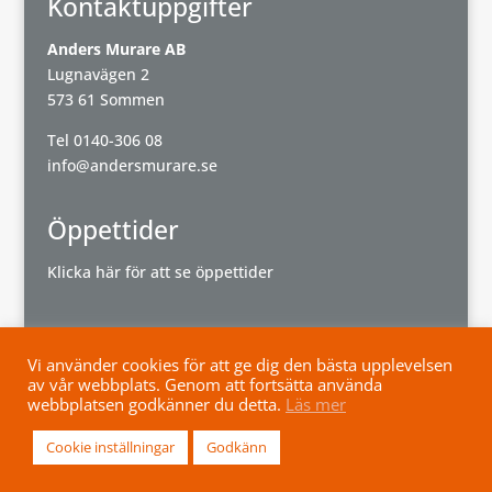
Kontaktuppgifter
Anders Murare AB
Lugnavägen 2
573 61 Sommen
Tel
0140-306 08
info@andersmurare.se
Öppettider
Klicka här för att se öppettider
Vi använder cookies för att ge dig den bästa upplevelsen
av vår webbplats. Genom att fortsätta använda
Powered by
Wisest
webbplatsen godkänner du detta.
Läs mer
Cookie inställningar
Godkänn