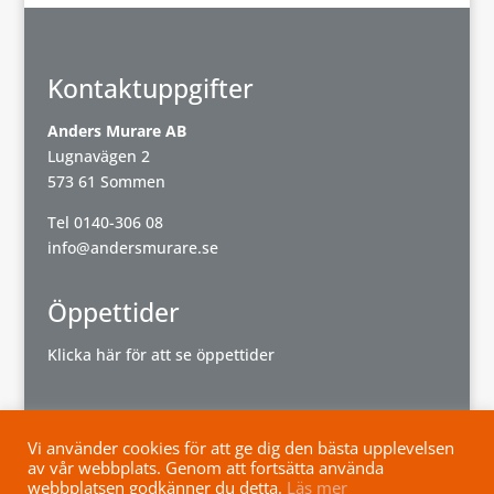
Kontaktuppgifter
Anders Murare AB
Lugnavägen 2
573 61 Sommen
Tel
0140-306 08
info@andersmurare.se
Öppettider
Klicka här för att se öppettider
Vi använder cookies för att ge dig den bästa upplevelsen
av vår webbplats. Genom att fortsätta använda
Powered by
Wisest
webbplatsen godkänner du detta.
Läs mer