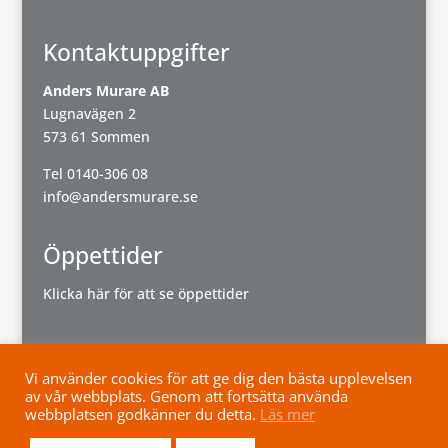
Kontaktuppgifter
Anders Murare AB
Lugnavägen 2
573 61 Sommen
Tel
0140-306 08
info@andersmurare.se
Öppettider
Klicka här för att se öppettider
Vi använder cookies för att ge dig den bästa upplevelsen
av vår webbplats. Genom att fortsätta använda
Powered by
Wisest
webbplatsen godkänner du detta.
Läs mer