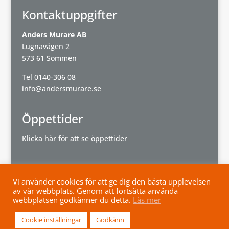
Kontaktuppgifter
Anders Murare AB
Lugnavägen 2
573 61 Sommen
Tel
0140-306 08
info@andersmurare.se
Öppettider
Klicka här för att se öppettider
Vi använder cookies för att ge dig den bästa upplevelsen
av vår webbplats. Genom att fortsätta använda
Powered by
Wisest
webbplatsen godkänner du detta.
Läs mer
Cookie inställningar
Godkänn