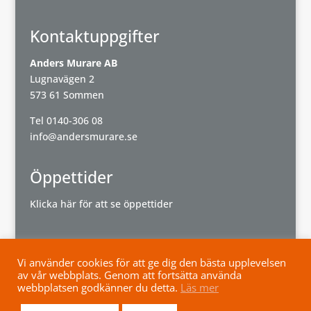
Kontaktuppgifter
Anders Murare AB
Lugnavägen 2
573 61 Sommen
Tel
0140-306 08
info@andersmurare.se
Öppettider
Klicka här för att se öppettider
Vi använder cookies för att ge dig den bästa upplevelsen
av vår webbplats. Genom att fortsätta använda
Powered by
Wisest
webbplatsen godkänner du detta.
Läs mer