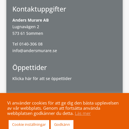
Kontaktuppgifter
Anders Murare AB
Lugnavägen 2
573 61 Sommen
Tel
0140-306 08
info@andersmurare.se
Öppettider
Klicka här för att se öppettider
Vi använder cookies för att ge dig den bästa upplevelsen
av vår webbplats. Genom att fortsätta använda
Powered by
Wisest
webbplatsen godkänner du detta.
Läs mer
Cookie inställningar
Godkänn