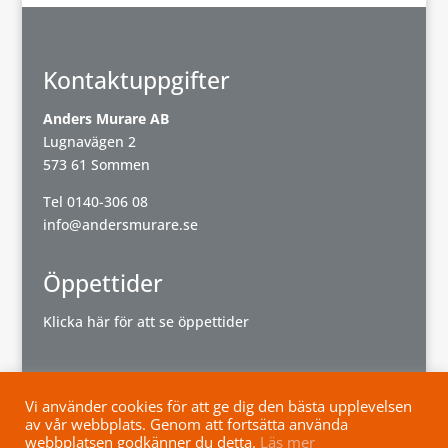
Kontaktuppgifter
Anders Murare AB
Lugnavägen 2
573 61 Sommen
Tel
0140-306 08
info@andersmurare.se
Öppettider
Klicka här för att se öppettider
Vi använder cookies för att ge dig den bästa upplevelsen
av vår webbplats. Genom att fortsätta använda
Powered by
Wisest
webbplatsen godkänner du detta.
Läs mer