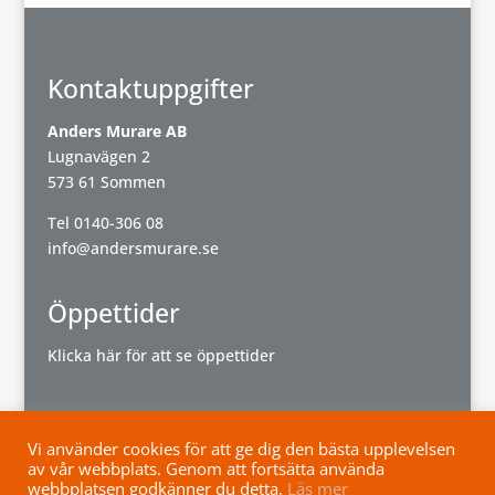
Kontaktuppgifter
Anders Murare AB
Lugnavägen 2
573 61 Sommen
Tel
0140-306 08
info@andersmurare.se
Öppettider
Klicka här för att se öppettider
Vi använder cookies för att ge dig den bästa upplevelsen
av vår webbplats. Genom att fortsätta använda
Powered by
Wisest
webbplatsen godkänner du detta.
Läs mer