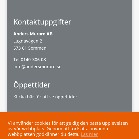
Kontaktuppgifter
Anders Murare AB
Lugnavägen 2
573 61 Sommen
Tel
0140-306 08
info@andersmurare.se
Öppettider
Klicka här för att se öppettider
Vi använder cookies för att ge dig den bästa upplevelsen
av vår webbplats. Genom att fortsätta använda
Powered by
Wisest
webbplatsen godkänner du detta.
Läs mer